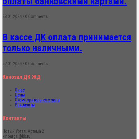
оплаты банковскими картами.
28.01.2024
/
0 Comments
В кассе ДК оплата принимается
только наличными.
27.01.2024
/
0 Comments
Кинозал ДК ЖД
О нас
Цены
Схема зрительного зала
Реквизиты
Контакты
Новый Ургал, Артема 2
kinourgal@bk.ru