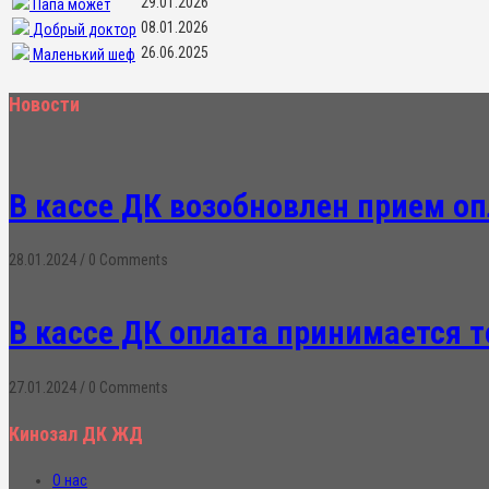
29.01.2026
Папа может
08.01.2026
Добрый доктор
26.06.2025
Маленький шеф
Новости
В кассе ДК возобновлен прием о
28.01.2024
/
0 Comments
В кассе ДК оплата принимается 
27.01.2024
/
0 Comments
Кинозал ДК ЖД
О нас