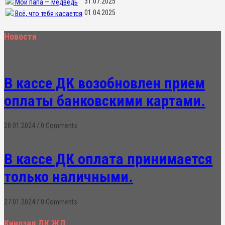
31.07.2025
Мой папа — медведь
01.04.2025
Всё, что тебя касается
Новости
В кассе ДК возобновлен прием
оплаты банковскими картами.
28.01.2024
/
0 Comments
В кассе ДК оплата принимается
только наличными.
27.01.2024
/
0 Comments
Кинозал ДК ЖД