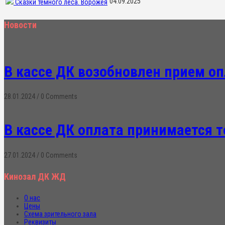
04.09.2025
Сказки тёмного леса. Ворожея
Новости
В кассе ДК возобновлен прием о
28.01.2024
/
0 Comments
В кассе ДК оплата принимается 
27.01.2024
/
0 Comments
Кинозал ДК ЖД
О нас
Цены
Схема зрительного зала
Реквизиты