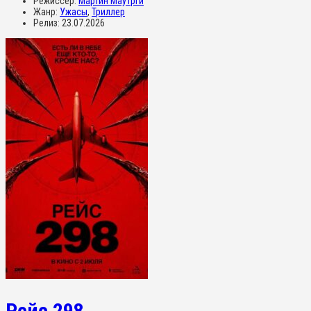
Режиссер:
Мартин Маутрги
Жанр:
Ужасы
,
Триллер
Релиз:
23.07.2026
Рейс 298