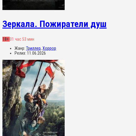
Зеркала. Пожиратели душ
18+
01 час 53 мин
Жанр:
Триллер
,
Хоррор
Релиз:
11.06.2026