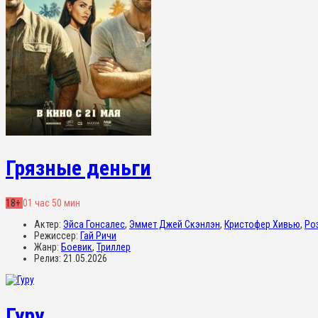
Грязные деньги
18+
01 час 50 мин
Актер:
Эйса Гонсалес
,
Эммет Джей Скэнлэн
,
Кристофер Хивью
,
Ро
Режиссер:
Гай Ричи
Жанр:
Боевик
,
Триллер
Релиз:
21.05.2026
Гуру