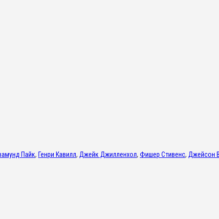
замунд Пайк
,
Генри Кавилл
,
Джейк Джилленхол
,
Фишер Стивенс
,
Джейсон 