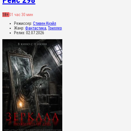
18+
01 час 30 мин
Режиссер:
Стивен Куэйл
Жанр:
Фантастика
,
Триллер
Релиз:
02.07.2026