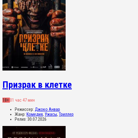
Призрак в клетке
18+
01 час 47 мин
Режиссер:
Джоко Анвар
Жанр:
Комедия
,
Ужасы
,
Триллер
Релиз:
30.07.2026