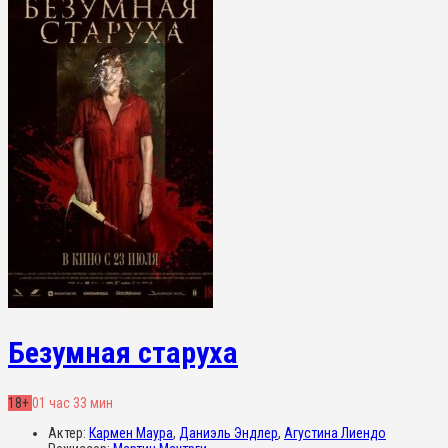
Безумная старуха
18+
01 час 33 мин
Актер:
Кармен Маура
,
Даниэль Эндлер
,
Агустина Лиендо