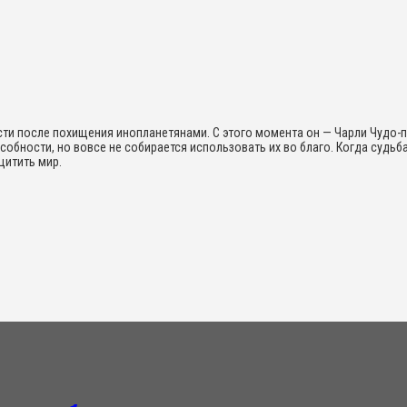
и после похищения инопланетянами. С этого момента он — Чарли Чудо-пё
обности, но вовсе не собирается использовать их во благо. Когда судьб
щитить мир.